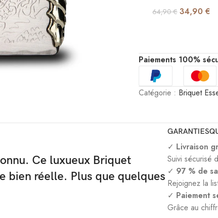
34,90
€
64,90
€
Paiements 100% sécu
Catégorie :
Briquet Ess
GARANTIES
Q
✓
Livraison g
connu. Ce luxueux Briquet
Suivi sécurisé 
✓
97 % de sat
e bien réelle. Plus que quelques
Rejoignez la lis
✓
Paiement sé
Grâce au chiff