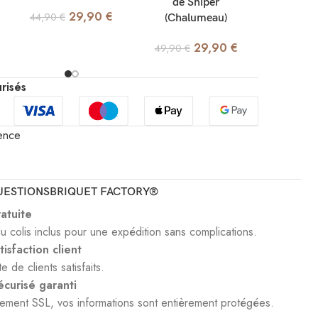
de Sniper
Gaz (Ch
29,90
€
44,90
€
(Chalumeau)
49,90
€
29,90
€
49,90
€
risés
ence
UESTIONS
BRIQUET FACTORY®
ratuite
du colis inclus pour une expédition sans complications.
isfaction client
te de clients satisfaits.
curisé garanti
rement SSL, vos informations sont entièrement protégées.