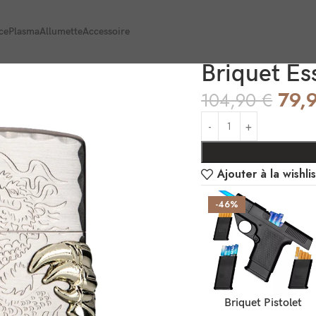
ce
Plasma
Allumette
Accessoire
Briquet Es
79,
104,90
€
Ajouter à la wishlis
-46%
AJOUTER AU PANIER
Briquet Pistolet