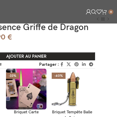
0
sence Griffe de Dragon
90
€
AJOUTER AU PANIER
t
Partager :
-33%
-40%
-40%
CHOIX DES OPTIONS
AJOUTER AU PANIER
CHOIX DES
Briquet Carte
Briquet Tempête Balle
Briquet 