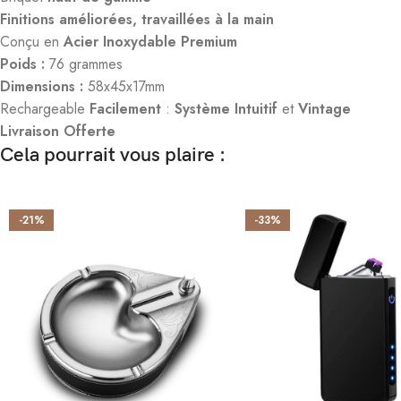
Finitions améliorées,
travaillées à la main
Conçu en
Acier Inoxydable Premium
Poids :
76 grammes
Dimensions :
58x45x17mm
Rechargeable
Facilement
:
Système Intuitif
et
V
intage
Livraison Offerte
Cela pourrait vous plaire :
-21%
-33%