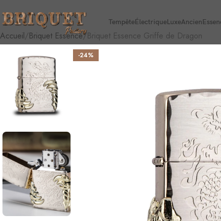
Tempête
Électrique
Luxe
Ancien
Essen
Accueil
Briquet Essence
Briquet Essence Griffe de Dragon
-24%